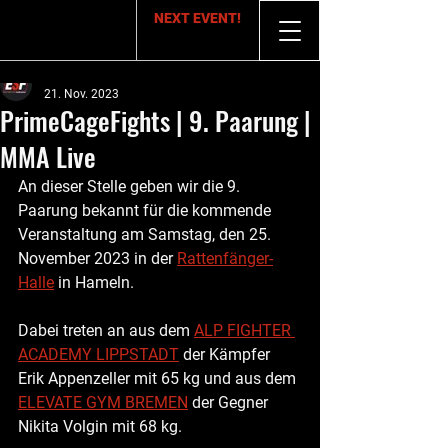
NEXT EVENT!
ESF
21. Nov. 2023
PrimeCageFights | 9. Paarung |
MMA Live
An dieser Stelle geben wir die 9. 
Paarung bekannt für die kommende 
Veranstaltung am Samstag, den 25. 
November 2023 in der 
Rattenfänger-
Halle
 in Hameln.
Dabei treten an aus dem 
ALP FIGHTER 
ACADEMY LIPPSTADT
 der Kämpfer 
Erik Appenzeller mit 65 kg und aus dem 
ELEVATE GYM BREMEN
 der Gegner 
Nikita Volgin mit 68 kg.